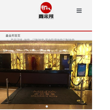
鑫金邦首页
鑫金邦首页
洗地机
产品详情 -地垫 - 订制地垫-室内防滑地垫订制地垫
安防
扫地机
垃圾桶
案例中心
新闻资讯
鑫金邦介绍