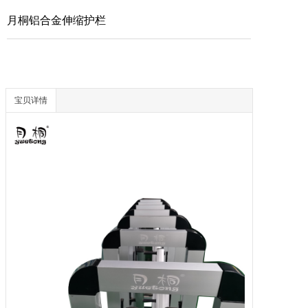
联系方式
月桐铝合金伸缩护栏
宝贝详情