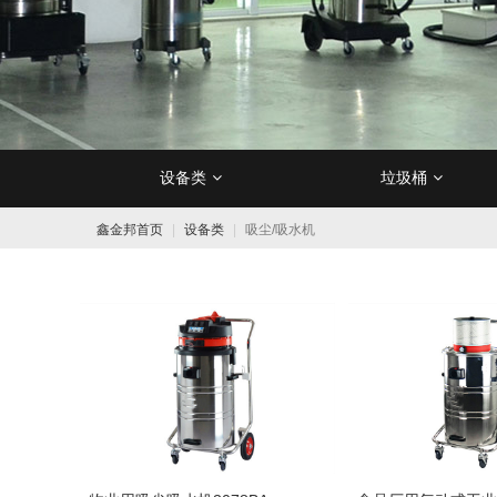
设备类
垃圾桶
洗地机用清洁剂
防尘/防沙垫
洗地机
不锈钢垃圾桶
地面清洁工具
吸水胶条
扫地机
地面清洁剂
防滑垫
塑料垃圾桶
工业吸尘器
一米线/
吸水/
洗地
去除
鑫金邦首页
设备类
吸尘/吸水机