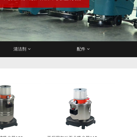
清洁剂
配件
皮沙发保养剂
作垫
垫/清洗垫
降机/升降平台
电瓶
烟灰盅/烟灰柱
不锈钢材质保养剂
卫生间地垫
尘推车
清洁杂物车
充电器
订制垃圾桶
吸尘/吸水机
订制地垫
除胶剂