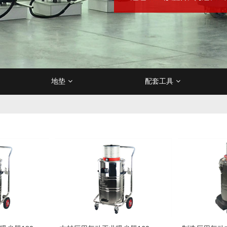
地垫
配套工具
隔离带
吸油垫
刷
油污剂
防爆吸尘器
分类垃圾桶
卫浴用清洁剂
电梯垫
冷热水高压清洗机
吸水管/排水管
玻璃工具
地毯清洁剂
办公楼/商场垃圾桶
门口地垫
特高压清洗机
木质家具/
安全工
百洁
升